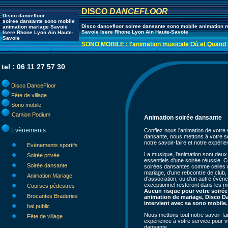
DISCO
DANCEFLOOR
Disco dancefloor
soiree dansante sono mobile
Disco dancefloor soiree dansante sono mobile animation 
animation mariage Savoie
Savoie Isere Rhone Lyon Ain Haute-Savoie
Isere Rhone Lyon Ain Haute-
Savoie
SONO MOBILE : l'animation musicale Où et Quand 
tel : 06 11 27 57 30
Disco DanceFloor
Fête de village
Sono mobile
Camion Podium
Animation soirée dansante
Evènements :
Confiez nous l'animation de votre 
dansante, nous mettons à votre s
notre savoir-faire et notre expéri
Evènements sportifs
La musique, l'animation sont deux
Soirée privée
essentiels d’une soirée réussie. C
Soirée dansante
soirées dansantes comme celles 
mariage, d'une rebcontre de club,
Animation Mariage
d'association, ou d'un autre évèn
exceptionnel resteront dans les 
Courses pédestres
Aucun risque pour votre soirée
Brocantes Braderies
animation de mariage, Disco D
intervient avec sa sono mobile.
bal public
Nous mettons tout notre savoir-fai
Fête de village
expérience à votre service pour v
dansante.