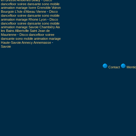
-
en Bresse Ambérieu Belley
Disco
dancefloor soiree dansante sono mobile
animation mariage Isere Grenoble Voiron
-
Bourgoin L'Isle d'Abeau Vienne
Disco
dancefloor soiree dansante sono mobile
-
animation mariage Rhone Lyon
Disco
dancefloor soiree dansante sono mobile
animation mariage Savoie Chambéry Aix
les Bains Albertville Saint Jean de
-
Maurienne
Disco dancefloor soiree
dansante sono mobile animation mariage
-
Haute-Savoie Annecy Annemasse
Savoie
Contact
Mentio