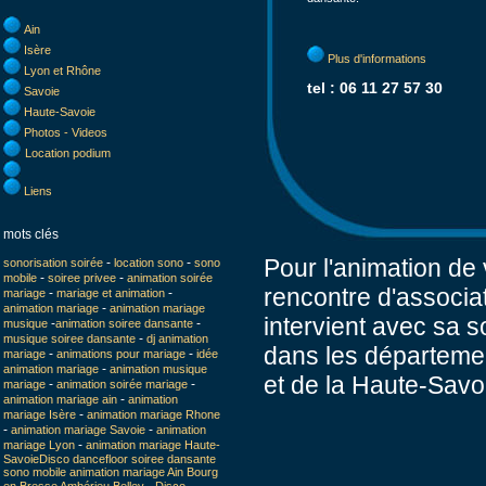
Ain
Isère
Plus d'informations
Lyon et Rhône
tel : 06 11 27 57 30
Savoie
Haute-Savoie
Photos - Videos
Location podium
Liens
mots clés
Pour l'animation de 
-
-
sonorisation soirée
location sono
sono
-
-
mobile
soiree privee
animation soirée
rencontre d'associa
-
-
mariage
mariage et animation
-
animation mariage
animation mariage
intervient avec sa 
-
-
musique
animation soiree dansante
-
musique soiree dansante
dj animation
dans les département
-
-
mariage
animations pour mariage
idée
-
animation mariage
animation musique
et de la Haute-Savo
-
-
mariage
animation soirée mariage
-
animation mariage ain
animation
-
mariage Isère
animation mariage Rhone
-
-
animation mariage Savoie
animation
-
mariage Lyon
animation mariage Haute-
Savoie
Disco dancefloor soiree dansante
sono mobile animation mariage Ain Bourg